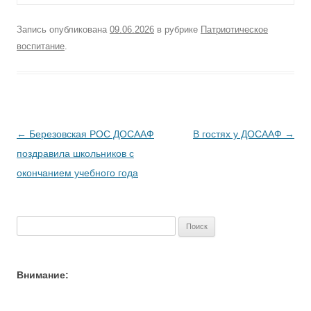
Запись опубликована
09.06.2026
в рубрике
Патриотическое
воспитание
.
Навигация
←
Березовская РОС ДОСААФ
В гостях у ДОСААФ
→
по
поздравила школьников с
записям
окончанием учебного года
Найти:
Внимание: