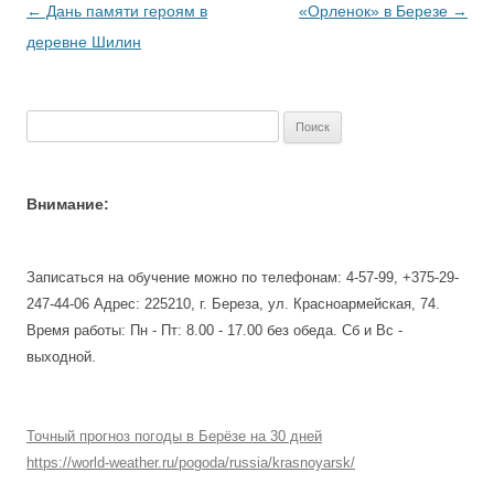
Навигация
←
Дань памяти героям в
«Орленок» в Березе
→
по
деревне Шилин
записям
Найти:
Внимание:
Записаться на обучение можно по телефонам: 4-57-99, +375-29-
247-44-06 Адрес: 225210, г. Береза, ул. Красноармейская, 74.
Время работы: Пн - Пт: 8.00 - 17.00 без обеда. Сб и Вс -
выходной.
Точный прогноз погоды в Берёзе на 30 дней
https://world-weather.ru/pogoda/russia/krasnoyarsk/